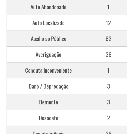
Auto Abandonado
1
Auto Localizado
12
Auxílio ao Público
62
Averiguação
36
Conduta Inconveniente
1
Dano / Depredação
3
Demente
3
Desacato
2
Desinteligência
26