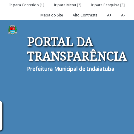
Ir para Conteúdo [1]
Ir para Menu [2]
Ir para Pesquisa [3]
Mapa do Site
Alto Contraste
A+
A-
PORTAL DA
TRANSPARÊNCIA
Prefeitura Municipal de Indaiatuba