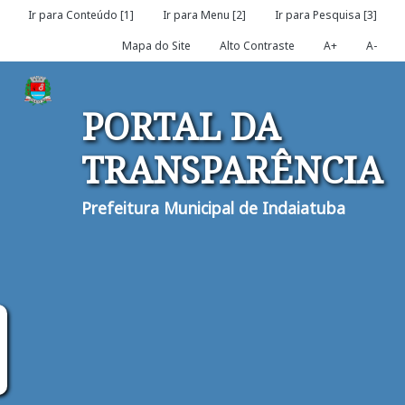
Ir para Conteúdo [1]
Ir para Menu [2]
Ir para Pesquisa [3]
Mapa do Site
Alto Contraste
A+
A-
PORTAL DA
TRANSPARÊNCIA
Prefeitura Municipal de Indaiatuba