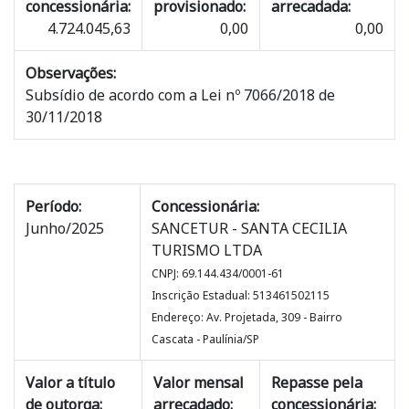
concessionária:
provisionado:
arrecadada:
4.724.045,63
0,00
0,00
Observações:
Subsídio de acordo com a Lei nº 7066/2018 de
30/11/2018
Período:
Concessionária:
Junho/2025
SANCETUR - SANTA CECILIA
TURISMO LTDA
CNPJ: 69.144.434/0001-61
Inscrição Estadual: 513461502115
Endereço: Av. Projetada, 309 - Bairro
Cascata - Paulínia/SP
Valor a título
Valor mensal
Repasse pela
de outorga:
arrecadado:
concessionária: