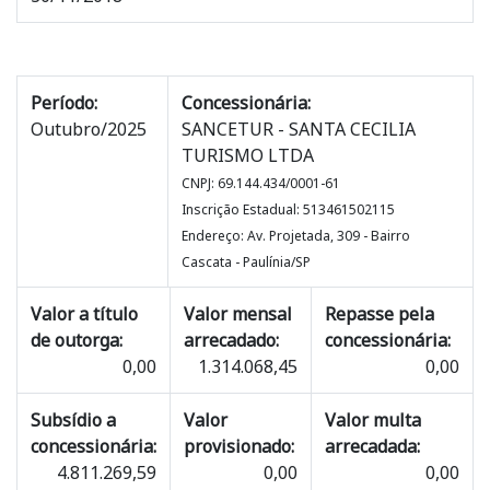
Período:
Concessionária:
Outubro/2025
SANCETUR - SANTA CECILIA
TURISMO LTDA
CNPJ: 69.144.434/0001-61
Inscrição Estadual: 513461502115
Endereço: Av. Projetada, 309 - Bairro
Cascata - Paulínia/SP
Valor a título
Valor mensal
Repasse pela
de outorga:
arrecadado:
concessionária:
0,00
1.314.068,45
0,00
Subsídio a
Valor
Valor multa
concessionária:
provisionado:
arrecadada:
4.811.269,59
0,00
0,00