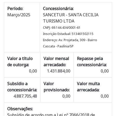
Período:
Concessionária:
Março/2025
SANCETUR - SANTA CECILIA
TURISMO LTDA
CNPJ: 69.144.434/0001-61
Inscrição Estadual: 513461502115
Endereço: Av. Projetada, 309 - Bairro
Cascata - Paulínia/SP
Valor a título
Valor mensal
Repasse pela
de outorga:
arrecadado:
concessionária:
0,00
1.431.884,00
0,00
Subsídio a
Valor
Valor multa
concessionária:
provisionado:
arrecadada:
4.887.705,48
0,00
0,00
Observações:
Subsídio de acordo com a Lei nº 7066/2018 de