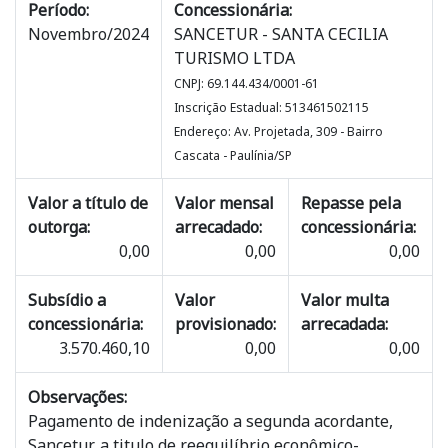
Período:
Concessionária:
Novembro/2024
SANCETUR - SANTA CECILIA
TURISMO LTDA
CNPJ: 69.144.434/0001-61
Inscrição Estadual: 513461502115
Endereço: Av. Projetada, 309 - Bairro
Cascata - Paulínia/SP
Valor a título de
Valor mensal
Repasse pela
outorga:
arrecadado:
concessionária:
0,00
0,00
0,00
Subsídio a
Valor
Valor multa
concessionária:
provisionado:
arrecadada:
3.570.460,10
0,00
0,00
Observações:
Pagamento de indenização a segunda acordante,
Sancetur, a titulo de reequilíbrio econômico-