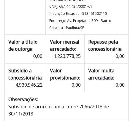
CNPJ: 69.144.434/0001-61
Inscrição Estadual: 513461502115
Endereço: Av. Projetada, 309 - Bairro
Cascata - Paulínia/SP
Valor a título
Valor mensal
Repasse pela
de outorga:
arrecadado:
concessionária:
0,00
1.223.778,25
0,00
Subsídio a
Valor
Valor multa
concessionária:
provisionado:
arrecadada:
4.939.546,22
0,00
0,00
Observações:
Subsídio de acordo com a Lei nº 7066/2018 de
30/11/2018