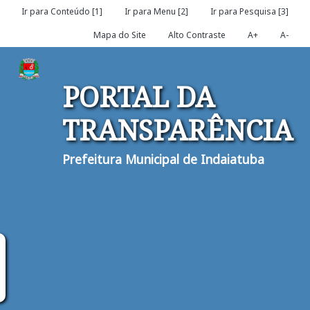
Ir para Conteúdo [1]
Ir para Menu [2]
Ir para Pesquisa [3]
Mapa do Site
Alto Contraste
A+
A-
PORTAL DA
TRANSPARÊNCIA
Prefeitura Municipal de Indaiatuba