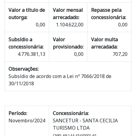
Valor a título de
Valor mensal
Repasse pela
outorga:
arrecadado:
concessionária:
0,00
1.104.622,00
0,00
Subsídio a
Valor
Valor multa
concessionária:
provisionado:
arrecadada:
4.776.381,13
0,00
707,20
Observações:
Subsídio de acordo com a Lei nº 7066/2018 de
30/11/2018
Período:
Concessionária:
Novembro/2024
SANCETUR - SANTA CECILIA
TURISMO LTDA
CNPJ: 69.144.434/0001-61