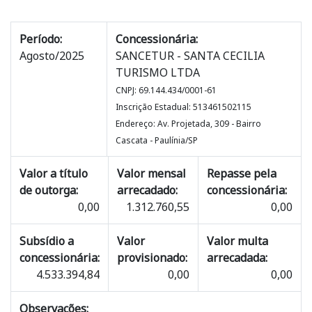
Período:
Concessionária:
Agosto/2025
SANCETUR - SANTA CECILIA
TURISMO LTDA
CNPJ: 69.144.434/0001-61
Inscrição Estadual: 513461502115
Endereço: Av. Projetada, 309 - Bairro
Cascata - Paulínia/SP
Valor a título
Valor mensal
Repasse pela
de outorga:
arrecadado:
concessionária:
0,00
1.312.760,55
0,00
Subsídio a
Valor
Valor multa
concessionária:
provisionado:
arrecadada:
4.533.394,84
0,00
0,00
Observações: