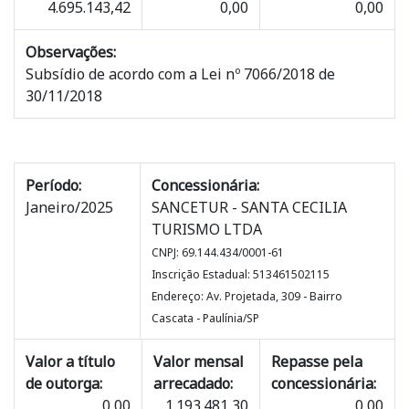
4.695.143,42
0,00
0,00
Observações:
Subsídio de acordo com a Lei nº 7066/2018 de
30/11/2018
Período:
Concessionária:
Janeiro/2025
SANCETUR - SANTA CECILIA
TURISMO LTDA
CNPJ: 69.144.434/0001-61
Inscrição Estadual: 513461502115
Endereço: Av. Projetada, 309 - Bairro
Cascata - Paulínia/SP
Valor a título
Valor mensal
Repasse pela
de outorga:
arrecadado:
concessionária:
0,00
1.193.481,30
0,00