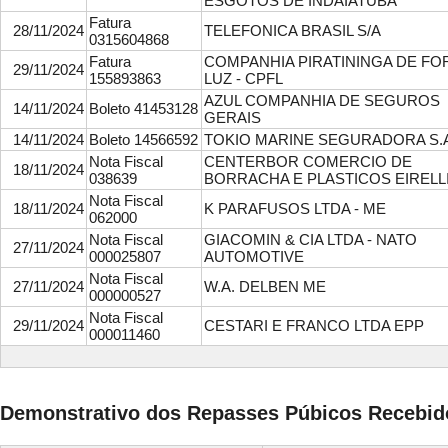
ESGOTOS DE INDAIATUBA
Fatura
28/11/2024
TELEFONICA BRASIL S/A
0315604868
Fatura
COMPANHIA PIRATININGA DE FO
29/11/2024
155893863
LUZ - CPFL
AZUL COMPANHIA DE SEGUROS
14/11/2024
Boleto 41453128
GERAIS
14/11/2024
Boleto 14566592
TOKIO MARINE SEGURADORA S.A
Nota Fiscal
CENTERBOR COMERCIO DE
18/11/2024
038639
BORRACHA E PLASTICOS EIRELL
Nota Fiscal
18/11/2024
K PARAFUSOS LTDA - ME
062000
Nota Fiscal
GIACOMIN & CIA LTDA - NATO
27/11/2024
000025807
AUTOMOTIVE
Nota Fiscal
27/11/2024
W.A. DELBEN ME
000000527
Nota Fiscal
29/11/2024
CESTARI E FRANCO LTDA EPP
000011460
Demonstrativo dos Repasses Púbicos Recebid