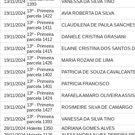
13/11/2024
VANESSA DA SILVA TINO
1393
13º - Primeira
19/11/2024
AVIA ROBERTA DA SILVA
parcela 1422
13º - Primeira
19/11/2024
CLAUDILENA DE PAULA SANCHE
parcela 1411
13º - Primeira
19/11/2024
DANIELE CRISTINA GRASIANI
parcela 1412
13º - Primeira
19/11/2024
ELAINE CRISTINA DOS SANTOS 
parcela 1415
13º - Primeira
19/11/2024
MARIA ROZANI DE LIMA
parcela 1426
13º - Primeira
19/11/2024
PATRICIA DE SOUZA CAVALCANTE
parcela 1402
13º - Primeira
19/11/2024
PATRICIA FRANCISCO
parcela 1401
13º - Primeira
19/11/2024
RAFAELA AMARO OLIVEIRA ASSIS
parcela 1424
13º - Primeira
19/11/2024
ROSIMEIRE SILVA DE CAMARGO
parcela 1427
13º - Primeira
19/11/2024
VANESSA DA SILVA TINO
parcela 1393
28/11/2024
Holerite 1350
ADRIANA GOMES ALVES
28/11/2024
Holerite 1176
ALESSANDRA ALVES PEREIRA FR