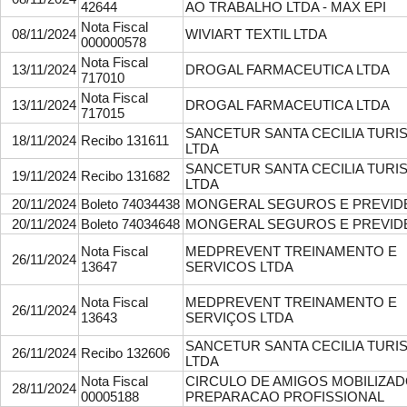
42644
AO TRABALHO LTDA - MAX EPI
Nota Fiscal
08/11/2024
WIVIART TEXTIL LTDA
000000578
Nota Fiscal
13/11/2024
DROGAL FARMACEUTICA LTDA
717010
Nota Fiscal
13/11/2024
DROGAL FARMACEUTICA LTDA
717015
SANCETUR SANTA CECILIA TURI
18/11/2024
Recibo 131611
LTDA
SANCETUR SANTA CECILIA TURI
19/11/2024
Recibo 131682
LTDA
20/11/2024
Boleto 74034438
MONGERAL SEGUROS E PREVID
20/11/2024
Boleto 74034648
MONGERAL SEGUROS E PREVID
Nota Fiscal
MEDPREVENT TREINAMENTO E
26/11/2024
13647
SERVICOS LTDA
Nota Fiscal
MEDPREVENT TREINAMENTO E
26/11/2024
13643
SERVIÇOS LTDA
SANCETUR SANTA CECILIA TURI
26/11/2024
Recibo 132606
LTDA
Nota Fiscal
CIRCULO DE AMIGOS MOBILIZAD
28/11/2024
00005188
PREPARACAO PROFISSIONAL