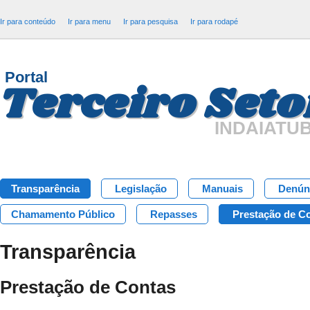
Ir para conteúdo
Ir para menu
Ir para pesquisa
Ir para rodapé
Portal
Terceiro Seto
INDAIATU
Transparência
Legislação
Manuais
Denún
Chamamento Público
Repasses
Prestação de C
Transparência
Prestação de Contas