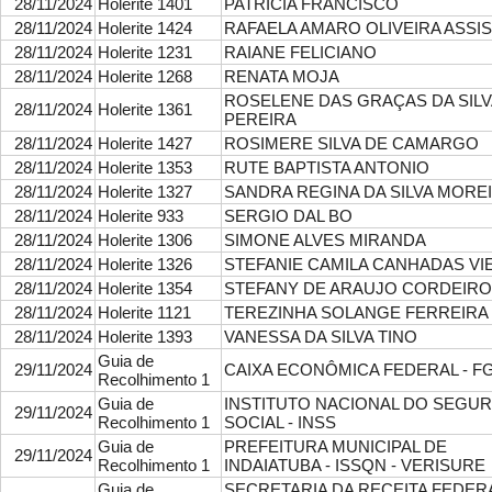
28/11/2024
Holerite 1401
PATRICIA FRANCISCO
28/11/2024
Holerite 1424
RAFAELA AMARO OLIVEIRA ASSIS
28/11/2024
Holerite 1231
RAIANE FELICIANO
28/11/2024
Holerite 1268
RENATA MOJA
ROSELENE DAS GRAÇAS DA SILV
28/11/2024
Holerite 1361
PEREIRA
28/11/2024
Holerite 1427
ROSIMERE SILVA DE CAMARGO
28/11/2024
Holerite 1353
RUTE BAPTISTA ANTONIO
28/11/2024
Holerite 1327
SANDRA REGINA DA SILVA MORE
28/11/2024
Holerite 933
SERGIO DAL BO
28/11/2024
Holerite 1306
SIMONE ALVES MIRANDA
28/11/2024
Holerite 1326
STEFANIE CAMILA CANHADAS VI
28/11/2024
Holerite 1354
STEFANY DE ARAUJO CORDEIRO
28/11/2024
Holerite 1121
TEREZINHA SOLANGE FERREIRA
28/11/2024
Holerite 1393
VANESSA DA SILVA TINO
Guia de
29/11/2024
CAIXA ECONÔMICA FEDERAL - F
Recolhimento 1
Guia de
INSTITUTO NACIONAL DO SEGU
29/11/2024
Recolhimento 1
SOCIAL - INSS
Guia de
PREFEITURA MUNICIPAL DE
29/11/2024
Recolhimento 1
INDAIATUBA - ISSQN - VERISURE
Guia de
SECRETARIA DA RECEITA FEDER