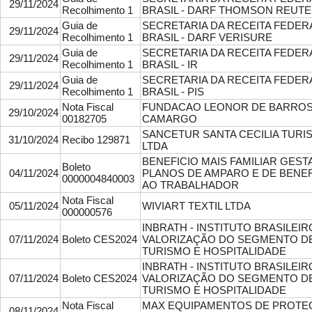
29/11/2024
Recolhimento 1
BRASIL - DARF THOMSON REUT
Guia de
SECRETARIA DA RECEITA FEDER
29/11/2024
Recolhimento 1
BRASIL - DARF VERISURE
Guia de
SECRETARIA DA RECEITA FEDER
29/11/2024
Recolhimento 1
BRASIL - IR
Guia de
SECRETARIA DA RECEITA FEDER
29/11/2024
Recolhimento 1
BRASIL - PIS
Nota Fiscal
FUNDACAO LEONOR DE BARRO
29/10/2024
00182705
CAMARGO
SANCETUR SANTA CECILIA TURI
31/10/2024
Recibo 129871
LTDA
BENEFICIO MAIS FAMILIAR GEST
Boleto
04/11/2024
PLANOS DE AMPARO E DE BENEF
0000004840003
AO TRABALHADOR
Nota Fiscal
05/11/2024
WIVIART TEXTIL LTDA
000000576
INBRATH - INSTITUTO BRASILEIR
07/11/2024
Boleto CES2024
VALORIZAÇÃO DO SEGMENTO D
TURISMO E HOSPITALIDADE
INBRATH - INSTITUTO BRASILEIR
07/11/2024
Boleto CES2024
VALORIZAÇÃO DO SEGMENTO D
TURISMO E HOSPITALIDADE
Nota Fiscal
MAX EQUIPAMENTOS DE PROTE
08/11/2024