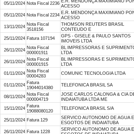
E.R. MENDONÇA MAXIMIANO PO
05/11/2024
Nota Fiscal 2236
ACESSO
E.R. MENDONÇA MAXIMIANO PO
05/11/2024
Nota Fiscal 2234
ACESSO
Nota Fiscal
THOMSON REUTERS BRASIL
13/11/2024
3518156
CONTEUDO E
GPS - GISELE & PAULO SANTOS
25/11/2024
Fatura 107194
IMOVEIS LTDA
Nota Fiscal
BL IMPRESSORAS E SUPRIMENT
26/11/2024
000001911
LTDA
Nota Fiscal
BL IMPRESSORAS E SUPRIMENT
26/11/2024
000001915
LTDA
Nota Fiscal
01/11/2024
COMUNIC TECNOLOGIA LTDA
00004283
Fatura
01/11/2024
TELEFONICA BRASIL SA
19044014380
Nota Fiscal
JOSE CARLOS CALONGA & CIA D
08/11/2024
000004719
INDAIATUBA LTDA ME
Fatura
15/11/2024
TELEFONICA BRASIL S/A
19088080120
SERVICO AUTONOMO DE AGUA 
25/11/2024
Fatura 129
ESGOTOS DE INDAIATUBA
SERVICO AUTONOMO DE AGUA 
26/11/2024
Fatura 1228