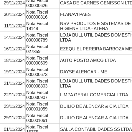
Nota Fiscal
29/11/2024
CASA DE CARNES GENISSON LT
000000626
Nota Fiscal
30/11/2024
FLANAVI PAES
000000816
Nota Fiscal
NSV PRODUTOS E SISTEMAS DE
11/11/2024
19149
HIGIENE LTDA - ATENA
Nota Fiscal
LOJA BULL UTILIDADES DOMEST
14/11/2024
000008789
LTDA
Nota Fiscal
16/11/2024
EZEQUIEL PEREIRA BARBOZA ME
027859
Nota Fiscal
18/11/2024
AUTO POSTO AMCG LTDA
000000609
Nota Fiscal
19/11/2024
DAYSE ALENCAR - ME
000000673
Nota Fiscal
LOJA BULL UTILIDADES DOMEST
21/11/2024
000008803
LTDA
Nota Fiscal
22/11/2024
LIMPA GERAL COMERCIAL LTDA
000030907
Nota Fiscal
29/11/2024
DUILIO DE ALENCAR & CIA LTDA
000001059
Nota Fiscal
29/11/2024
DUILIO DE ALENCAR & CIA LTDA
000001061
Nota Fiscal
01/11/2024
SALLA CONTABILIDADES SS LTDA
16375