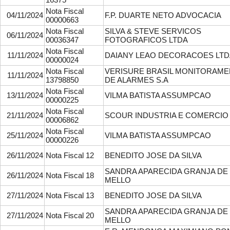
Nota Fiscal
04/11/2024
F.P. DUARTE NETO ADVOCACIA
00000663
Nota Fiscal
SILVA & STEVE SERVICOS
06/11/2024
00036347
FOTOGRAFICOS LTDA
Nota Fiscal
11/11/2024
DAIANY LEAO DECORACOES LTD
00000024
Nota Fiscal
VERISURE BRASIL MONITORAM
11/11/2024
13798850
DE ALARMES S.A
Nota Fiscal
13/11/2024
VILMA BATISTA ASSUMPCAO
00000225
Nota Fiscal
21/11/2024
SCOUR INDUSTRIA E COMERCIO
00006862
Nota Fiscal
25/11/2024
VILMA BATISTA ASSUMPCAO
00000226
26/11/2024
Nota Fiscal 12
BENEDITO JOSE DA SILVA
SANDRA APARECIDA GRANJA DE
26/11/2024
Nota Fiscal 18
MELLO
27/11/2024
Nota Fiscal 13
BENEDITO JOSE DA SILVA
SANDRA APARECIDA GRANJA DE
27/11/2024
Nota Fiscal 20
MELLO