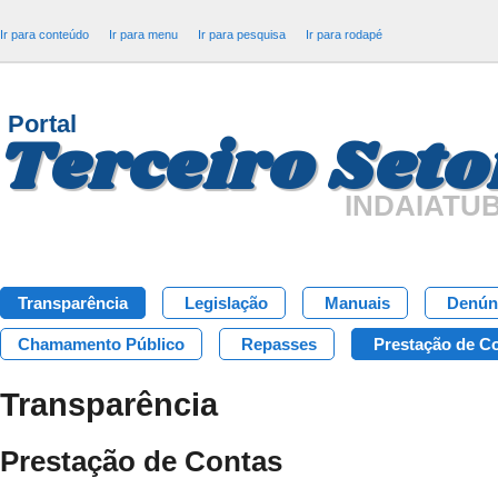
Ir para conteúdo
Ir para menu
Ir para pesquisa
Ir para rodapé
Portal
Terceiro Seto
INDAIATU
Transparência
Legislação
Manuais
Denún
Chamamento Público
Repasses
Prestação de C
Transparência
Prestação de Contas