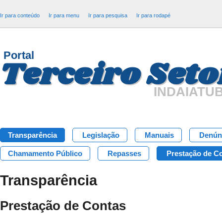
Ir para conteúdo
Ir para menu
Ir para pesquisa
Ir para rodapé
Portal
Terceiro Seto
INDAIATU
Transparência
Legislação
Manuais
Denún
Chamamento Público
Repasses
Prestação de C
Transparência
Prestação de Contas