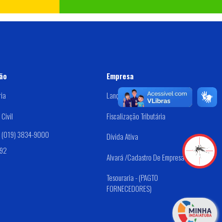
ão
Empresa
ria
Lançamento De IPTU
Civil
Fiscalização Tributária
: (019) 3834-9000
Dívida Ativa
192
Alvará /Cadastro De Empresas
Tesouraria - (PAGTO
FORNECEDORES)