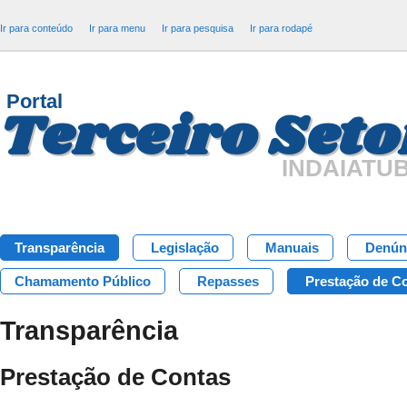
Ir para conteúdo
Ir para menu
Ir para pesquisa
Ir para rodapé
Portal
Terceiro Seto
INDAIATU
Transparência
Legislação
Manuais
Denún
Chamamento Público
Repasses
Prestação de C
Transparência
Prestação de Contas