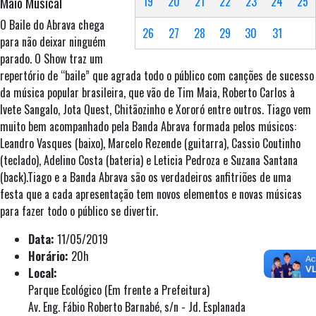
Maio Musical
19
20
21
22
23
24
25
O Baile do Abrava chega
26
27
28
29
30
31
para não deixar ninguém
parado. O Show traz um
repertório de “baile” que agrada todo o público com canções de sucesso
da música popular brasileira, que vão de Tim Maia, Roberto Carlos à
Ivete Sangalo, Jota Quest, Chitãozinho e Xororó entre outros. Tiago vem
muito bem acompanhado pela Banda Abrava formada pelos músicos:
Leandro Vasques (baixo), Marcelo Rezende (guitarra), Cassio Coutinho
(teclado), Adelino Costa (bateria) e Leticia Pedroza e Suzana Santana
(back).Tiago e a Banda Abrava são os verdadeiros anfitriões de uma
festa que a cada apresentação tem novos elementos e novas músicas
para fazer todo o público se divertir.
Data:
11/05/2019
Horário:
20h
Local:
Parque Ecológico (Em frente a Prefeitura)
Av. Eng. Fábio Roberto Barnabé, s/n - Jd. Esplanada