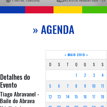
» AGENDA
«
MAIO 2019
»
D
S
T
Q
Q
S
S
Detalhes do
1
2
3
4
Evento
5
6
7
8
9
10
11
Tiago Abravanel -
12
13
14
15
16
17
18
Baile do Abrava