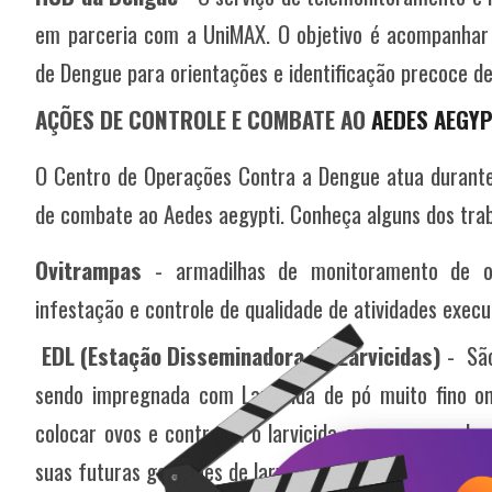
em parceria com a UniMAX. O objetivo é acompanhar 
de Dengue para orientações e identificação precoce 
AÇÕES DE CONTROLE E COMBATE
AO
AEDES AEGYP
O
Centro de Operações Contra a Dengue atua durante
de combate ao Aedes aegypti. Conheça alguns dos tra
Ovitrampas
- armadilhas de monitoramento de o
infestação e controle de qualidade de atividades execu
EDL (Estação Disseminadora de Larvicidas)
-
Sã
sendo impregnada com Larvicida de pó muito fino 
colocar ovos e contraem o larvicida em seu corpo lev
suas futuras gerações de larvas.