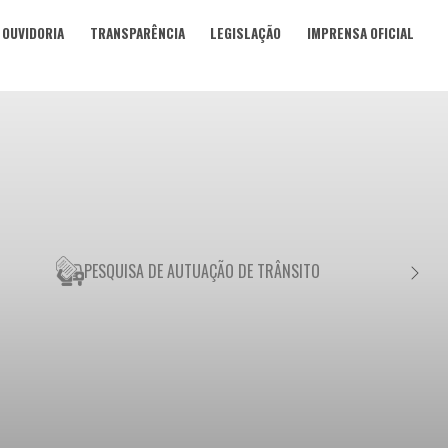
OUVIDORIA
TRANSPARÊNCIA
LEGISLAÇÃO
IMPRENSA OFICIAL
PESQUISA DE AUTUAÇÃO DE TRÂNSITO
NEGO