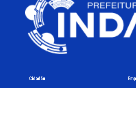
Cidadão
Emp
Ouvidoria
Lanç
Defesa Civil
Fisc
Disque: (019) 3834-9000
Dívi
Samu 192
Alva