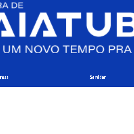
resa
Servidor
amento De IPTU
Portal Do Servidor
alização Tributária
Previdência
da Ativa
SEPREV
rá /Cadastro De Empresas
Recursos Humanos