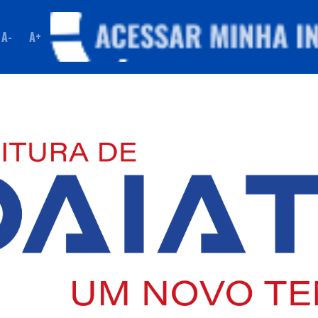
A-
A+