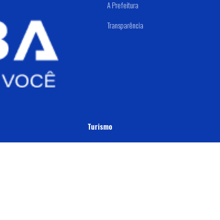
A Prefeitura
Transparência
Turismo
Indaiatuba By Bike
Mapa Turístico
História
Serviços