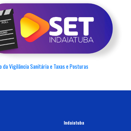
novo pediatra plantonista
o da Vigilância Sanitária e Taxas e Posturas
Indaiatuba