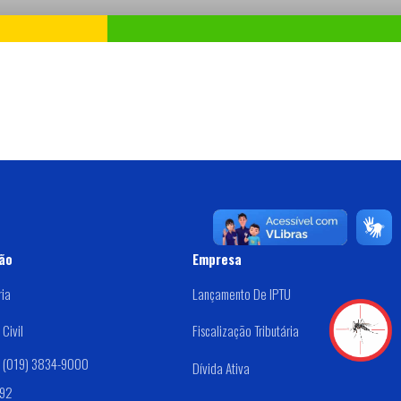
ão
Empresa
ria
Lançamento De IPTU
Civil
Fiscalização Tributária
: (019) 3834-9000
Dívida Ativa
192