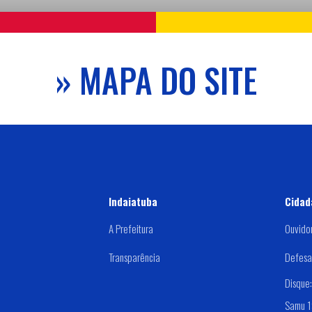
» MAPA DO SITE
Indaiatuba
Cidad
A Prefeitura
Ouvido
Transparência
Defesa 
Disque
Samu 