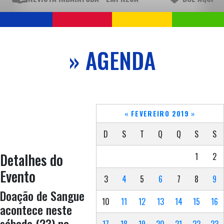
» AGENDA
«
FEVEREIRO 2019
»
D
S
T
Q
Q
S
S
Detalhes do
1
2
Evento
3
4
5
6
7
8
9
Doação de Sangue
10
11
12
13
14
15
16
acontece neste
sábado (23) na
17
18
19
20
21
22
23