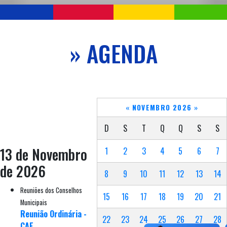
» AGENDA
«
NOVEMBRO 2026
»
D
S
T
Q
Q
S
S
13 de Novembro
1
2
3
4
5
6
7
de 2026
8
9
10
11
12
13
14
Reuniões dos Conselhos
15
16
17
18
19
20
21
Municipais
Reunião Ordinária -
22
23
24
25
26
27
28
CAE