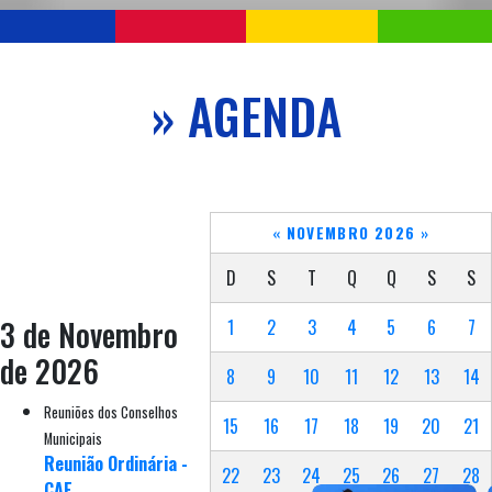
» AGENDA
«
NOVEMBRO 2026
»
D
S
T
Q
Q
S
S
3 de Novembro
1
2
3
4
5
6
7
de 2026
8
9
10
11
12
13
14
Reuniões dos Conselhos
15
16
17
18
19
20
21
Municipais
Reunião Ordinária -
22
23
24
25
26
27
28
CAE