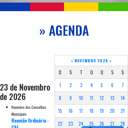
» AGENDA
«
NOVEMBRO 2026
»
D
S
T
Q
Q
S
S
23 de Novembro
1
2
3
4
5
6
7
de 2026
8
9
10
11
12
13
14
Reuniões dos Conselhos
15
16
17
18
19
20
21
Municipais
Reunião Ordinária -
22
23
24
25
26
27
28
CAE