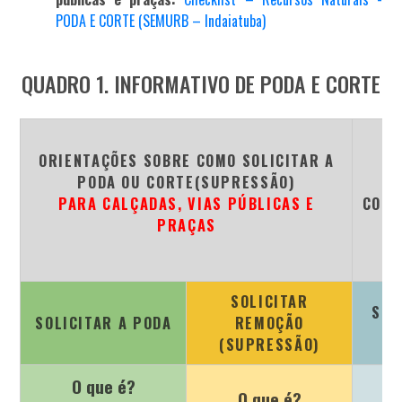
PODA E CORTE (SEMURB – Indaiatuba)
QUADRO 1. INFORMATIVO DE PODA E CORTE
O
ORIENTAÇÕES SOBRE COMO SOLICITAR A
S
PODA OU CORTE(SUPRESSÃO)
S
PARA CALÇADAS, VIAS PÚBLICAS E
CORT
PRAÇAS
E
PA
SOLICITAR
SOL
SOLICITAR A PODA
REMOÇÃO
(
(SUPRESSÃO)
O que é?
O que é?