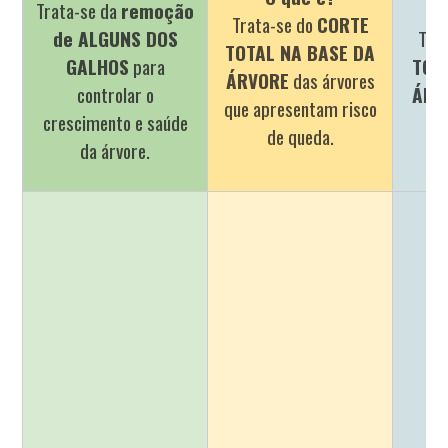
Trata-se da
remoção
Trata-se do
CORTE
de ALGUNS DOS
Tra
TOTAL NA BASE DA
GALHOS
para
TOT
ÁRVORE
das árvores
controlar o
ÁRV
que apresentam risco
crescimento e saúde
de queda.
da árvore.
O 