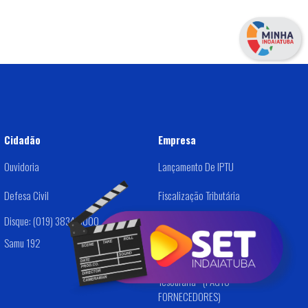
Cidadão
Empresa
Ouvidoria
Lançamento De IPTU
Defesa Civil
Fiscalização Tributária
Disque: (019) 3834-9000
Dívida Ativa
Samu 192
Alvará /Cadastro De Empresas
Tesouraria - (PAGTO
FORNECEDORES)