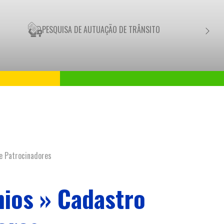
PESQUISA DE AUTUAÇÃO DE TRÂNSITO
NEGO
e Patrocinadores
nios » Cadastro