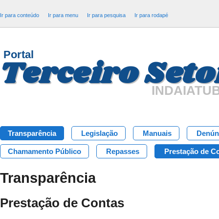
Ir para conteúdo
Ir para menu
Ir para pesquisa
Ir para rodapé
Portal
Terceiro Seto
INDAIATU
Transparência
Legislação
Manuais
Denún
Chamamento Público
Repasses
Prestação de C
Transparência
Prestação de Contas