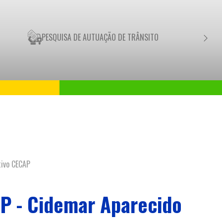
PESQUISA DE AUTUAÇÃO DE TRÂNSITO
NEGO
tivo CECAP
P - Cidemar Aparecido