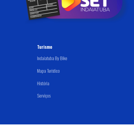
Disque: (019) 3834-9000
Samu 192
Turismo
Indaiatuba By Bike
Mapa Turístico
História
Serviços