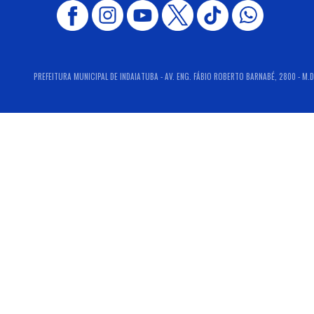
PREFEITURA MUNICIPAL DE INDAIATUBA - AV. ENG. FÁBIO ROBERTO BARNABÉ, 2800 - M.D.