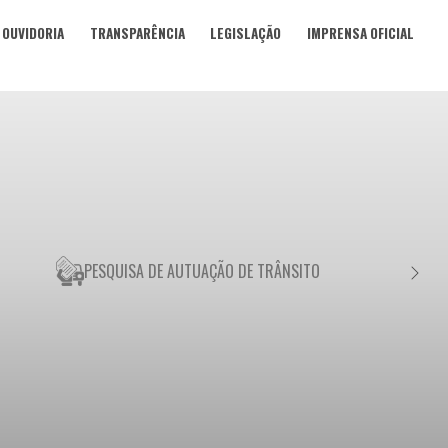
OUVIDORIA
TRANSPARÊNCIA
LEGISLAÇÃO
IMPRENSA OFICIAL
PESQUISA DE AUTUAÇÃO DE TRÂNSITO
NEGO