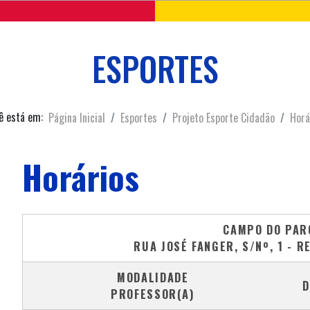
ESPORTES
ê está em:
Página Inicial
Esportes
Projeto Esporte Cidadão
Horá
Horários
CAMPO DO PAR
RUA JOSÉ FANGER, S/Nº, 1 - 
MODALIDADE
D
PROFESSOR(A)