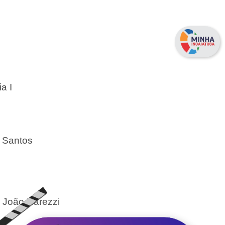
a I
s Santos
al João Narezzi