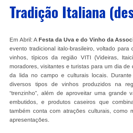
Tradição Italiana (de
Em Abril:
A
Festa da Uva e do Vinho
da Associ
evento tradicional
italo-brasileiro
, voltado para
vinhos, típicos da região
VITI (Videiras, Itai
moradores
,
visitantes
e turistas
para um dia de 
da lida no campo
e culturais locais.
Durante
diversos tipos de vinhos produzidos na reg
“trenzinho”,
além de aproveitar uma grande va
embutidos, e produtos caseiros que combin
também conta com atrações culturais, como mú
apresentações.