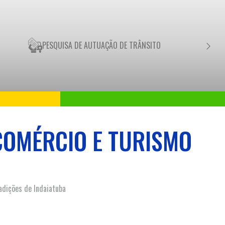
PESQUISA DE AUTUAÇÃO DE TRÂNSITO
NEGO
COMÉRCIO E TURISMO
adições de Indaiatuba