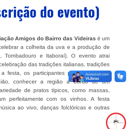
scrição do evento)
ação Amigos do Bairro das Videiras
é um
 celebrar a colheita da uva e a produção de
ci, Tombadouro e Itaboraí)
. O evento atrai
celebração das tradições
italianas, tradições
 a festa, os participantes podem degustar
ião,
conhecer a região a bordo de um
riedade de pratos típicos, como massas,
am perfeitamente com os vinhos. A festa
sica ao vivo, danças folclóricas e outras