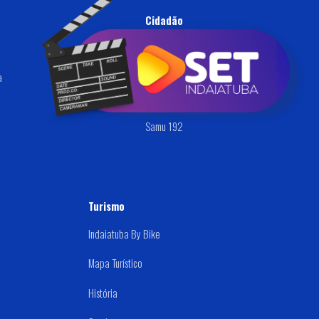
Cidadão
Ouvidoria
a
Defesa Civil
Disque: (019) 3834-9000
Samu 192
Turismo
Indaiatuba By Bike
Mapa Turístico
História