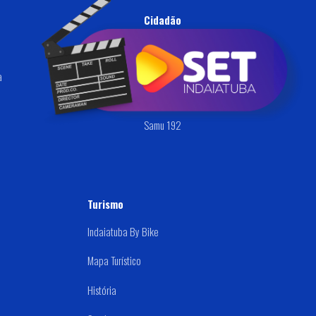
Cidadão
Ouvidoria
a
Defesa Civil
Disque: (019) 3834-9000
Samu 192
Turismo
Indaiatuba By Bike
Mapa Turístico
História