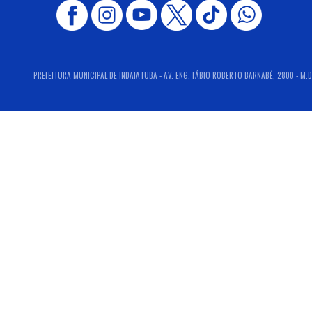
PREFEITURA MUNICIPAL DE INDAIATUBA - AV. ENG. FÁBIO ROBERTO BARNABÉ, 2800 - M.D.