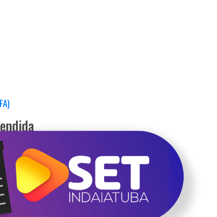
FA)
tendida
)
/unificação (PDF)