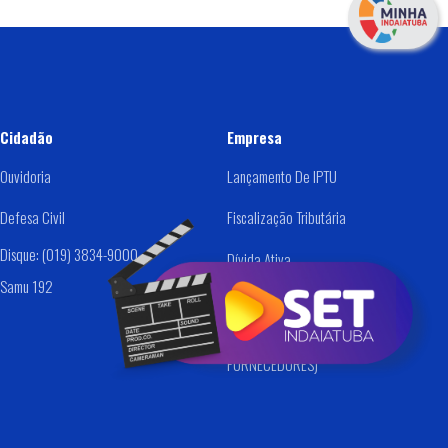
Cidadão
Empresa
Ouvidoria
Lançamento De IPTU
Defesa Civil
Fiscalização Tributária
Disque: (019) 3834-9000
Dívida Ativa
Samu 192
Alvará /Cadastro De Empresas
Tesouraria - (PAGTO
FORNECEDORES)