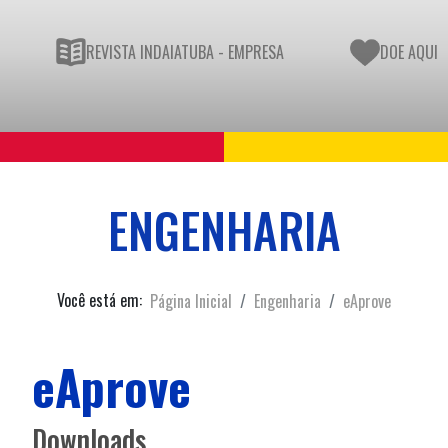
REVISTA INDAIATUBA - EMPRESA
DOE AQUI
ENGENHARIA
Você está em:
Página Inicial
Engenharia
eAprove
eAprove
Downloads