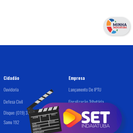
Cidadão
Empresa
Ouvidoria
Lançamento De IPTU
Defesa Civil
Fiscalização Tributária
Disque: (019) 3834-9000
Dívida Ativa
Samu 192
Alvará /Cadastro De Empresas