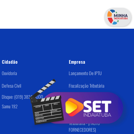
Cidadão
Empresa
Ouvidoria
Lançamento De IPTU
Defesa Civil
Fiscalização Tributária
Disque: (019) 3834-9000
Dívida Ativa
Samu 192
Alvará /Cadastro De Empresas
Tesouraria - (PAGTO
FORNECEDORES)