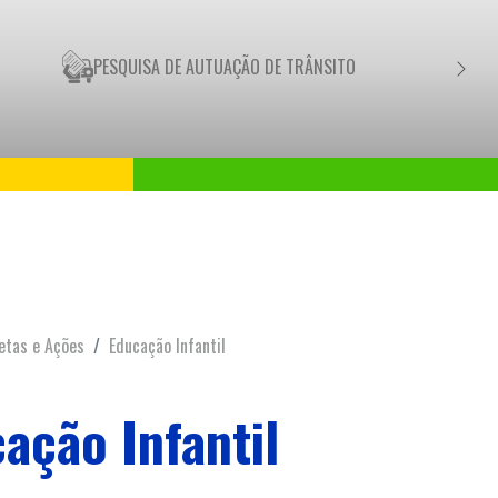
PESQUISA DE AUTUAÇÃO DE TRÂNSITO
NEGO
etas e Ações
Educação Infantil
ação Infantil