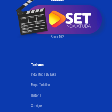
Ouvidoria
Defesa Civil
Disque: (019) 3834-9000
Samu 192
Turismo
Indaiatuba By Bike
Mapa Turístico
História
Serviços