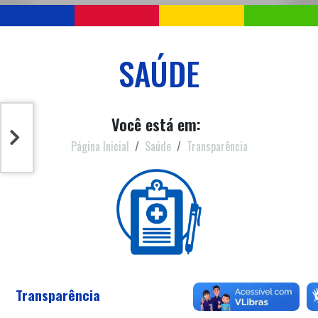
SAÚDE
Você está em:
Página Inicial
Saúde
Transparência
Transparência