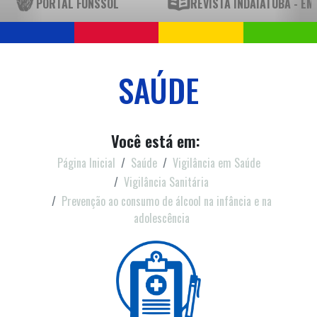
PORTAL FUNSSOL
REVISTA INDAIATUBA - E
SAÚDE
Você está em:
Página Inicial
Saúde
Vigilância em Saúde
Vigilância Sanitária
Prevenção ao consumo de álcool na infância e na
adolescência