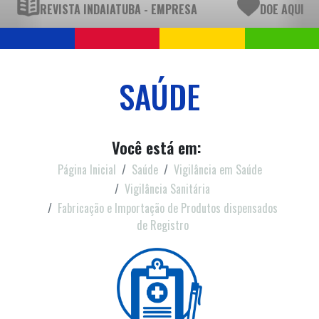
REVISTA INDAIATUBA - EMPRESA
DOE AQUI
SAÚDE
Você está em:
Página Inicial
Saúde
Vigilância em Saúde
Vigilância Sanitária
Fabricação e Importação de Produtos dispensados
de Registro