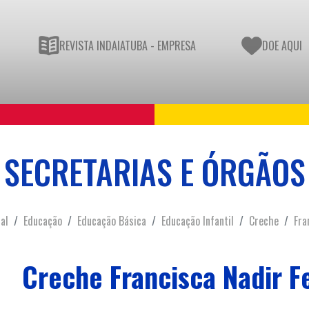
REVISTA INDAIATUBA - EMPRESA
DOE AQUI
SECRETARIAS E ÓRGÃOS
ial
Educação
Educação Básica
Educação Infantil
Creche
Fra
Creche Francisca Nadir F