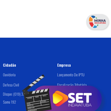
Cidadão
Empresa
Ouvidoria
Lançamento De IPTU
Defesa Civil
Fiscalização Tributária
Disque: (019) 3834-9000
Dívida Ativa
Samu 192
Alvará /Cadastro De Empresas