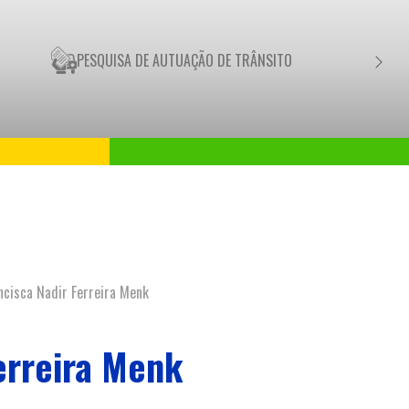
PESQUISA DE AUTUAÇÃO DE TRÂNSITO
NEGO
ncisca Nadir Ferreira Menk
erreira Menk