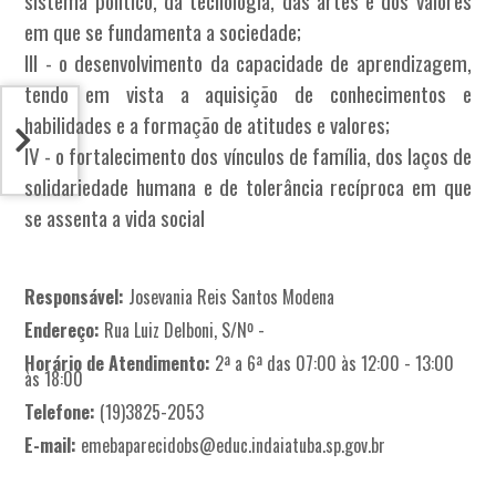
sistema político, da tecnologia, das artes e dos valores
em que se fundamenta a sociedade;
III - o desenvolvimento da capacidade de aprendizagem,
tendo em vista a aquisição de conhecimentos e
habilidades e a formação de atitudes e valores;
IV - o fortalecimento dos vínculos de família, dos laços de
solidariedade humana e de tolerância recíproca em que
se assenta a vida social
Responsável:
Josevania Reis Santos Modena
Endereço:
Rua Luiz Delboni, S/Nº -
Horário de Atendimento:
2ª a 6ª das 07:00 às 12:00 - 13:00
às 18:00
Telefone:
(19)3825-2053
E-mail:
emebaparecidobs@educ.indaiatuba.sp.gov.br